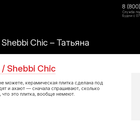
8 (800
Служба по
Будни с 07
Shebbi Chic – Татьяна
/ Shebbi Chic
не можете, керамическая плитка сделана под
дят и ахают — сначала спрашивают, сколько
, что это плитка, вообще немеют.