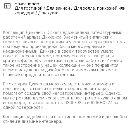
Назначение
Для гостиной / Для ванной / Для холла, прихожей или
коридора / Для кухни
Коллекция Диккенс / Dickens вдохновлена литературными
работами Чарльза Диккенса. Знаменитый английский
писатель никогда не стремился упростить серьезные темы,
поэтому его произведения были многомерными и
неоднозначными. Диккенс в своем творчестве умело
сочетал несочетаемое, поэтому его книги так ценили
критики, философы, политики и простые работяги. Именно
такое настроение у нашей коллекции — она понравится
всем: и искушенным дизайнерам, и мамочкам в декрете.
Главное определиться с оттенком.
В текстурах Диккенса можно увидеть микс мрамора и
песчаника, а оттенки от нежно-серого до антрацита
помогают создать свой неповторимый интерьер. Однако,
мы не рекомендуем использовать все три артикула в одном
интерьере, а также сочетать 6260-0225 и 6260-0227 на
одной поверхности.
Коллекция подойдет для всех типов помещений и для любых
стилей в дизайне интерьера.