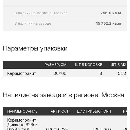
В наличии в регионе: Москва
256.0 кв.м
В наличии на заводе
15 752.2 кв.м
Параметры упаковки
РАЗМЕР, СМ
ШТ В КОРОБКЕ
ШТ В М2
Керамогранит
30x60
8
5.53
Наличие на заводе и в регионе: Москва
НАИМЕНОВАНИЕ
АРТИКУЛ
ДИСТРИБЬЮТОР 1
НА 
Керамогранит
Диккенс 6260-
0228 30х60
6260-0228
130.1 кв.м
368