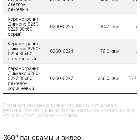
светло-
бежевый
Керамогранит
Диккенс 6260-
6260-0225
184.7 кв.м
4
0225 30х60
серый
Керамогранит
Диккенс 6260-
6260-0224
76.0 кв.м
3
0224 30х60
натуральный
Керамогранит
Диккенс 6260-
0227 30х60
6260-0227
256.0 кв.м
15 75
бежево-
коричневый
Указанная рекомендованная стоимость актуальна в
регионе: Москва. Цены на полках магазинов и остатки могут
отличаться от указанных на сайте
360° панорамы и видео