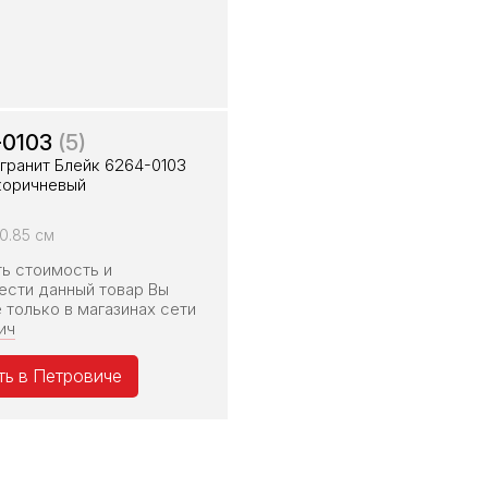
-0103
(5)
гранит Блейк 6264-0103
коричневый
0.85 см
ть стоимость и
ести данный товар Вы
 только в магазинах сети
ич
ть в Петровиче