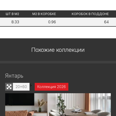
ШТ В М2
М2 В КОРОБКЕ
КОРОБОК В ПОДДОНЕ
8.33
0.96
64
Похожие коллекции
Янтарь
>
20x60
Коллекция 2026