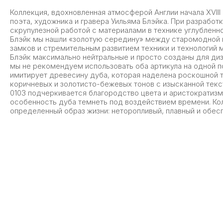
Коллекция, вдохновленная атмосферой Англии начала XVIII 
поэта, художника и гравера Уильяма Блэйка. При разработ
скрупулезной работой с материалами в технике углубленн
Блэйк мы нашли «золотую середину» между старомодной
замков и стремительным развитием техники и технологий 
Блэйк максимально нейтральные и просто созданы для ди
мы не рекомендуем использовать оба артикула на одной п
имитирует древесину дуба, которая наделена роскошной 
коричневых и золотисто-бежевых тонов с изысканной текст
0103 подчеркивается благородство цвета и аристократиз
особенность дуба темнеть под воздействием времени. Кол
определенный образ жизни: неторопливый, плавный и обес