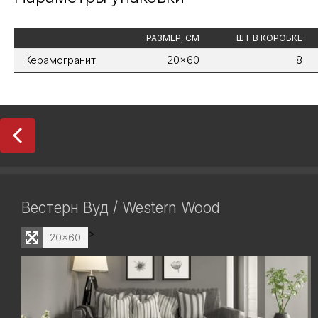
РАЗМЕР, СМ
ШТ В КОРОБКЕ
Керамогранит
20x60
8
Вестерн Вуд / Western Wood
>
20x60