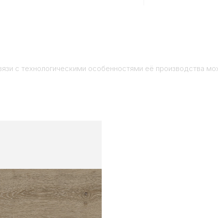
вязи с технологическими особенностями её производства мо