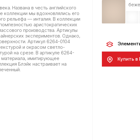
беже
века. Названа в честь английского
ке коллекции мы вдохновлялись его
ого рельефа — инталия. В коллекции
 помпезностью аристократических
массового производства. Артикулы
зайнерских экспериментов. Однако,
оверхности. Артикул 6264-0104
Элемент
текстурой и окрасом светло-
урой на срезе. В артикуле 6264-
м материала, имитирующее
Купить в
лекция Блэйк настраивает на
печенный.