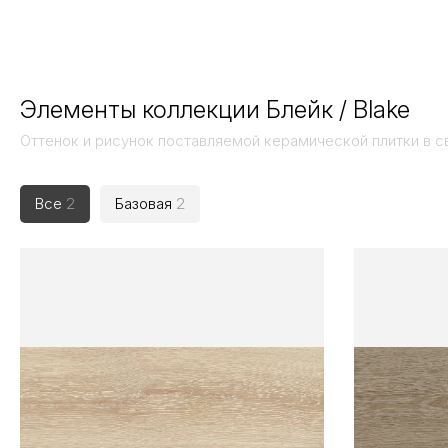
Элементы коллекции Блейк / Blake
Оттенок и рисунок поставляемой керамической плитки в с
Все
2
Базовая
2