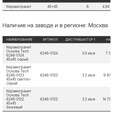
Керамогранит
45x45
8
4.94
Наличие на заводе и в регионе: Москва
НАИМЕНОВАНИЕ
АРТИКУЛ
ДИСТРИБЬЮТОР 1
НА 
Керамогранит
Основа Tech
6246-0124
3.0 кв.м
7 04
6246-0124
45х45 серый
Керамогранит
Основа Tech
6246-0123
6246-0123
3.2 кв.м
9 879
45х45 светло-
серый
Керамогранит
Основа Tech
6246-0122
6246-0122
3.2 кв.м
14 794
45х45
бежевый