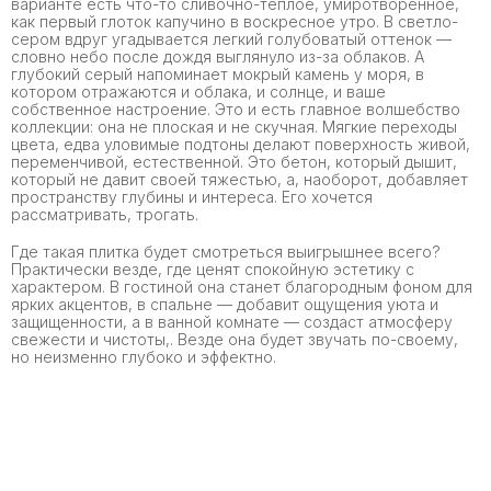
варианте есть что-то сливочно-теплое, умиротворенное,
как первый глоток капучино в воскресное утро. В светло-
сером вдруг угадывается легкий голубоватый оттенок —
словно небо после дождя выглянуло из-за облаков. А
глубокий серый напоминает мокрый камень у моря, в
котором отражаются и облака, и солнце, и ваше
собственное настроение. Это и есть главное волшебство
коллекции: она не плоская и не скучная. Мягкие переходы
цвета, едва уловимые подтоны делают поверхность живой,
переменчивой, естественной. Это бетон, который дышит,
который не давит своей тяжестью, а, наоборот, добавляет
пространству глубины и интереса. Его хочется
рассматривать, трогать.
Где такая плитка будет смотреться выигрышнее всего?
Практически везде, где ценят спокойную эстетику с
характером. В гостиной она станет благородным фоном для
ярких акцентов, в спальне — добавит ощущения уюта и
защищенности, а в ванной комнате — создаст атмосферу
свежести и чистоты,. Везде она будет звучать по-своему,
но неизменно глубоко и эффектно.