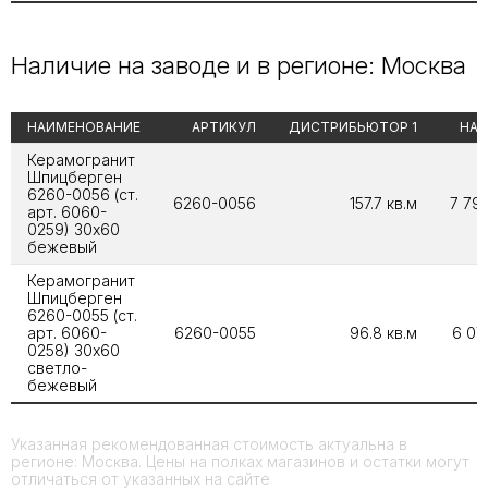
Наличие на заводе и в регионе: Москва
НАИМЕНОВАНИЕ
АРТИКУЛ
ДИСТРИБЬЮТОР 1
НА 
Керамогранит
Шпицберген
6260-0056 (ст.
6260-0056
157.7 кв.м
7 790
арт. 6060-
0259) 30х60
бежевый
Керамогранит
Шпицберген
6260-0055 (ст.
арт. 6060-
6260-0055
96.8 кв.м
6 077
0258) 30х60
светло-
бежевый
Указанная рекомендованная стоимость актуальна в
регионе: Москва. Цены на полках магазинов и остатки могут
отличаться от указанных на сайте