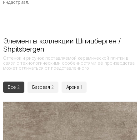
индастриал.
Элементы коллекции Шпицберген /
Shpitsbergen
Оттенок и рисунок поставляемой керамической плитки в
связи с технологическими особенностями её производства
может отличаться от представленного
Все
2
Базовая
2
Архив
1