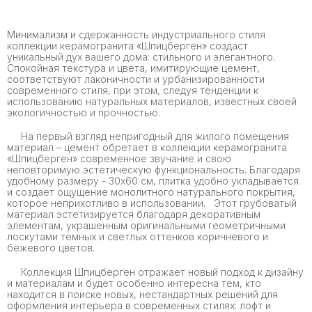
Минимализм и сдержанность индустриального стиля
коллекции керамогранита «Шпицберген» создаст
уникальный дух вашего дома: стильного и элегантного.
Спокойная текстура и цвета, имитирующие цемент,
соответствуют лаконичности и урбанизированности
современного стиля, при этом, следуя тенденции к
использованию натуральных материалов, известных своей
экологичностью и прочностью.
На первый взгляд непригодный для жилого помещения
материал – цемент обретает в коллекции керамогранита
«Шпицберген» современное звучание и свою
неповторимую эстетическую функциональность. Благодаря
удобному размеру - 30х60 см, плитка удобно укладывается
и создает ощущение монолитного натурального покрытия,
которое неприхотливо в использовании. Этот грубоватый
материал эстетизируется благодаря декоративным
элементам, украшенным оригинальными геометричными
лоскутами темных и светлых оттенков коричневого и
бежевого цветов.
Коллекция Шпицберген отражает новый подход к дизайну
и материалам и будет особенно интересна тем, кто
находится в поиске новых, нестандартных решений для
оформления интерьера в современных стилях: лофт и