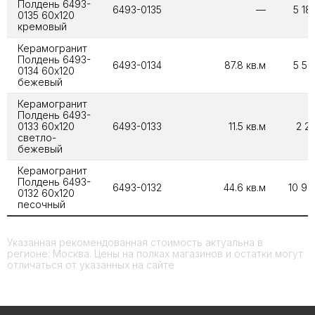
Полдень 6493-
6493-0135
—
5 18
0135 60х120
кремовый
Керамогранит
Полдень 6493-
6493-0134
87.8 кв.м
5 59
0134 60х120
бежевый
Керамогранит
Полдень 6493-
0133 60х120
6493-0133
11.5 кв.м
2 21
светло-
бежевый
Керамогранит
Полдень 6493-
6493-0132
44.6 кв.м
10 96
0132 60х120
песочный
Указанная рекомендованная стоимость актуальна в
регионе: Москва. Цены на полках магазинов и остатки могут
отличаться от указанных на сайте