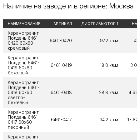
Наличие на заводе и в регионе: Москва
НАИМЕНОВАНИЕ
АРТИКУЛ
ДИСТРИБЬЮТОР 1
НА 
Керамогранит
Полдень 6461-
6461-0420
97.2 кв.м
41
0420 60х60
кремовый
Керамогранит
Полдень 6461-
6461-0419
18.0 кв.м
3 02
0419 60х60
бежевый
Керамогранит
Полдень 6461-
0418 60х60
6461-0418
28.8 кв.м
4 620
светло-
бежевый
Керамогранит
Полдень 6461-
6461-0417
34.2 кв.м
17 828
0417 60х60
песочный
Керамогранит