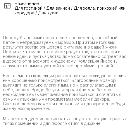
Назначение
Для гостиной / Для ванной / Для холла, прихожей или
коридора / Для кухни
Почему бы не замиксовать светлое дерево, спокойный
бетон и непредсказуемый мрамор. При этом итоговый
результат всегда впишется в ритм именно вашей жизни.
Помните, что мало что в мире радует так, как открытия и
новые идеи, и пусть чувство дома обязательно согреет вас
в дороге от знакомого к чудесному. Коллекция Янссон /
Jansson это оммаж уютной сказке про Муми Троллей.
Все элементы коллекции раскрываются неожиданно, если к
ним хорошенько присмотреться. Благородный мрамор
выглядит не только элегантным, но и располагающим к
себе, легким. Вроде бы утилитарная фактура бетона
неожиданно вызывает желание прикасаться и сочетать с
самыми изысканными предметами мебели и декора.
Светлое дерево кажется привычным и одновременно будит
жажду экспериментов.
Мы рекомендуем использовать данную коллекцию в разных
типах помещений и для любого стиля в дизайне.