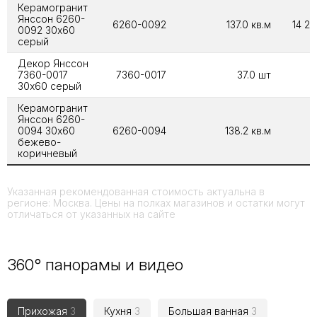
Керамогранит
Янссон 6260-
6260-0092
137.0 кв.м
14 23
0092 30х60
серый
Декор Янссон
7360-0017
7360-0017
37.0 шт
5
30х60 серый
Керамогранит
Янссон 6260-
0094 30х60
6260-0094
138.2 кв.м
бежево-
коричневый
Указанная рекомендованная стоимость актуальна в
регионе: Москва. Цены на полках магазинов и остатки могут
отличаться от указанных на сайте
360° панорамы и видео
Прихожая
3
Кухня
3
Большая ванная
3