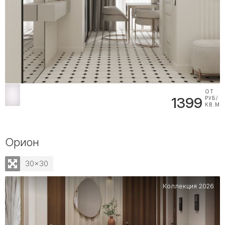
ОТ
1399
РУБ/
КВ.М
Орион
30x30
Коллекция 2026