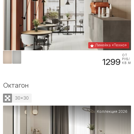
Линейка «Техно»
ОТ
1299
РУБ/
КВ.М
Октагон
30x30
Коллекция 2026