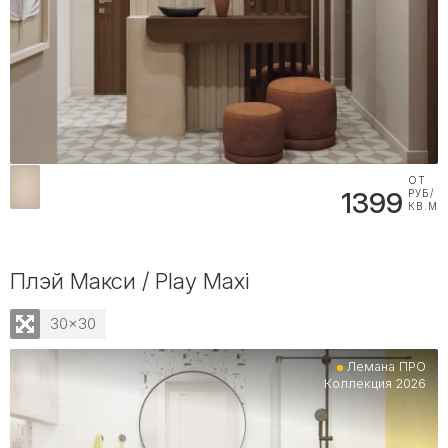
ОТ
1399
РУБ/
КВ.М
Плэй Макси / Play Maxi
30x30
Лемана ПРО
Коллекция 2026