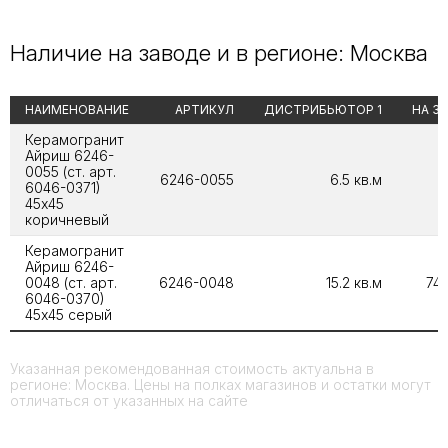
Наличие на заводе и в регионе: Москва
НАИМЕНОВАНИЕ
АРТИКУЛ
ДИСТРИБЬЮТОР 1
НА З
Керамогранит
Айриш 6246-
0055 (ст. арт.
6246-0055
6.5 кв.м
6046-0371)
45х45
коричневый
Керамогранит
Айриш 6246-
0048 (ст. арт.
6246-0048
15.2 кв.м
74.
6046-0370)
45х45 серый
Указанная рекомендованная стоимость актуальна в
регионе: Москва. Цены на полках магазинов и остатки могут
отличаться от указанных на сайте