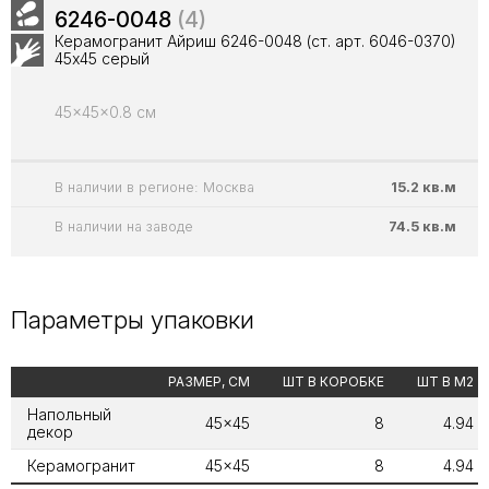
6246-0048
(4)
Керамогранит Айриш 6246-0048 (ст. арт. 6046-0370)
45х45 серый
45x45x0.8 см
В наличии в регионе: Москва
15.2 кв.м
В наличии на заводе
74.5 кв.м
Параметры упаковки
РАЗМЕР, СМ
ШТ В КОРОБКЕ
ШТ В М2
Напольный
45x45
8
4.94
декор
Керамогранит
45x45
8
4.94