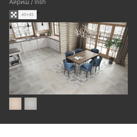
Айриш / Irish
>
45x45