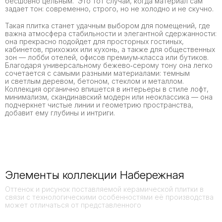
бесшовно цельным. Это тот случай, когда материал сам
задает тон: современно, строго, но не холодно и не скучно.
Такая плитка станет удачным выбором для помещений, где
важна атмосфера стабильности и элегантной сдержанности:
она прекрасно подойдет для просторных гостиных,
кабинетов, прихожих или кухонь, а также для общественных
зон — лобби отелей, офисов премиум‑класса или бутиков.
Благодаря универсальному бежево‑серому тону она легко
сочетается с самыми разными материалами: темным
и светлым деревом, бетоном, стеклом и металлом.
Коллекция органично впишется в интерьеры в стиле лофт,
минимализм, скандинавский модерн или неоклассика — она
подчеркнет чистые линии и геометрию пространства,
добавит ему глубины и интриги.
Элементы коллекции Набережная
Оттенок и рисунок поставляемой керамической плитки в
связи с технологическими особенностями её производства
может отличаться от представленного