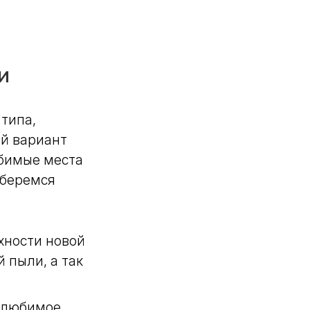
и
 типа,
й вариант
юбимые места
зберемся
хности новой
 пыли, а так
о любимое