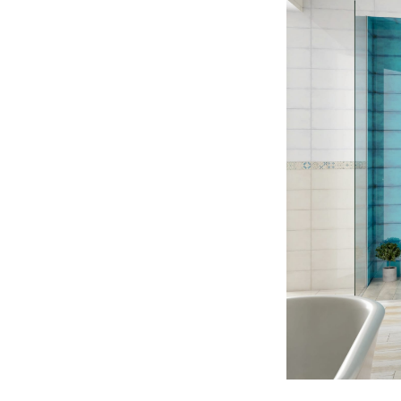
Твой уютный уголок: как
сделать квартиру местом
силы с коллекциями LB
Ceramics