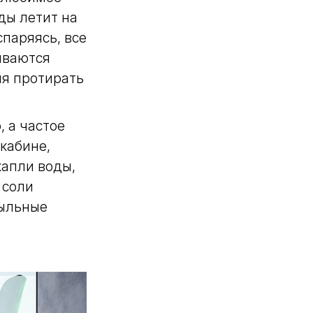
ды летит на
паряясь, все
иваются
мя протирать
 а частое
кабине,
капли воды,
 соли
мыльные