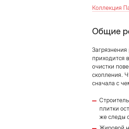
Коллекция Па
Общие р
Загрязнения 
приходится 
очистки пове
скопления. Ч
сначала с че
Строитель
плитки ост
же следы о
Жировой н