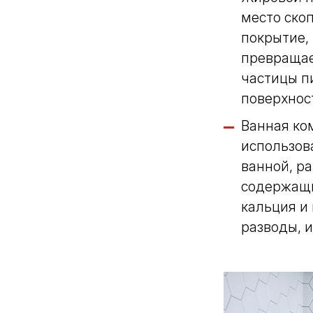
место ско
покрытие,
превращае
частицы п
поверхнос
Ванная ко
использов
ванной, р
содержащи
кальция и 
разводы, 