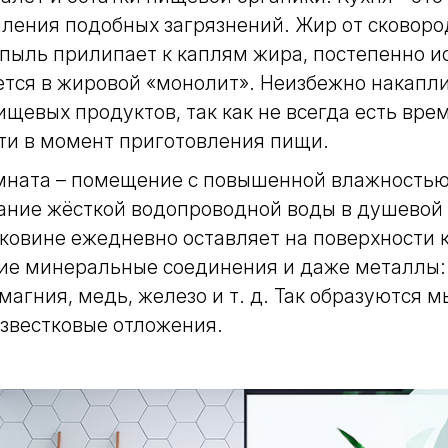
пления подобных загрязнений. Жир от сковоро
 пыль прилипает к каплям жира, постепенно ис
тся в жировой «монолит». Неизбежно накапл
ищевых продуктов, так как не всегда есть вре
ти в момент приготовления пищи.
мната – помещение с повышенной влажностью,
ание жёсткой водопроводной воды в душевой 
аковине ежедневно оставляет на поверхности 
е минеральные соединения и даже металлы:
магния, медь, железо и т. д. Так образуются 
известковые отложения.