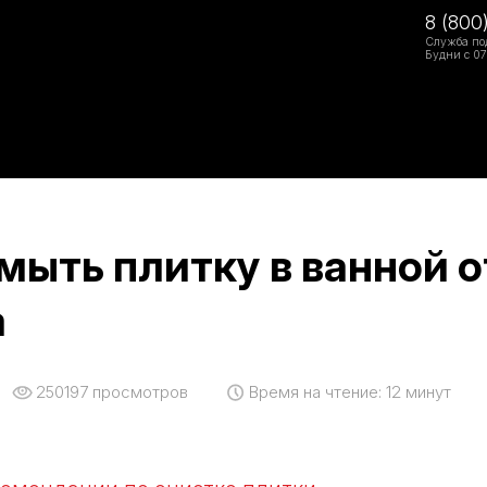
8 (800
Служба по
Будни с 07
мыть плитку в ванной о
а
250197
просмотров
Время на чтение:
12 минут