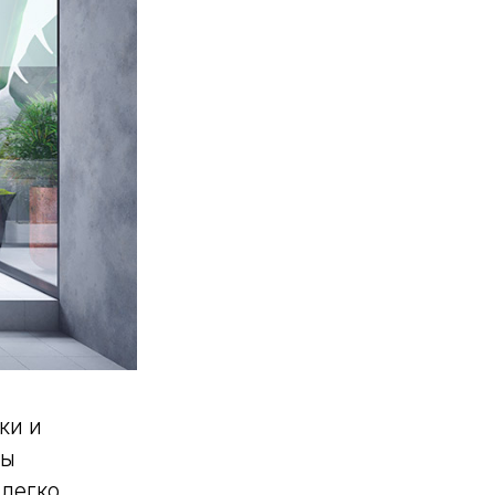
ки и
бы
 легко