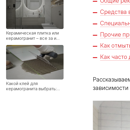
Общие рек
Средства 
Специальн
Керамическая плитка или
Прочие пр
керамогранит – все за и
против
Как отмыт
Как часто
Рассказываем
Какой клей для
зависимости 
керамогранита выбрать:
виды, рейтинг брендов и
советы мастера