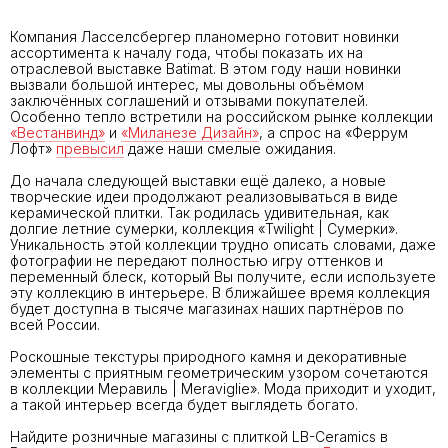
Компания Ласселсбергер планомерно готовит новинки
ассортимента к началу года, чтобы показать их на
отраслевой выставке Batimat. В этом году наши новинки
вызвали большой интерес, мы довольны объёмом
заключённых соглашений и отзывами покупателей.
Особенно тепло встретили на российском рынке коллекции
«Вестанвинд»
и
«Миланезе Дизайн»
, а спрос на «Феррум
Лофт»
превысил
даже наши смелые ожидания.
До начала следующей выставки ещё далеко, а новые
творческие идеи продолжают реализовываться в виде
керамической плитки. Так родилась удивительная, как
долгие летние сумерки, коллекция «Twilight | Сумерки».
Уникальность этой коллекции трудно описать словами, даже
фотографии не передают полностью игру оттенков и
переменный блеск, который Вы получите, если используете
эту коллекцию в интерьере. В ближайшее время коллекция
будет доступна в тысяче магазинах наших партнёров по
всей России.
Роскошные текстуры природного камня и декоративные
элементы с приятным геометрическим узором сочетаются
в коллекции Меравиль | Meraviglie». Мода приходит и уходит,
а такой интерьер всегда будет выглядеть богато.
Найдите розничные магазины с плиткой LB-Ceramics в