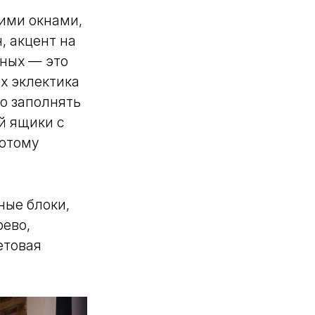
ими окнами,
, акцент на
ьных — это
х эклектика
о заполнять
й ящики с
потому
ные блоки,
рево,
етовая