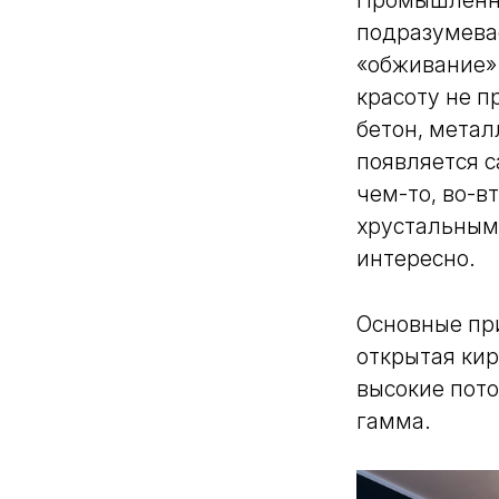
Промышленны
подразумева
«обживание» 
красоту не п
бетон, метал
появляется с
чем-то, во-в
хрустальным
интересно.
Основные при
открытая кир
высокие пото
гамма.