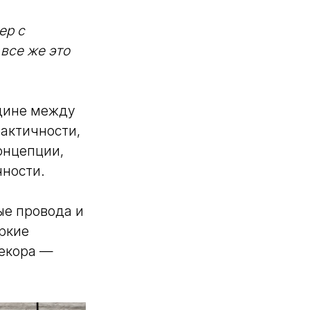
ер с
все же это
дине между
актичности,
онцепции,
чности.
ые провода и
яркие
декора —