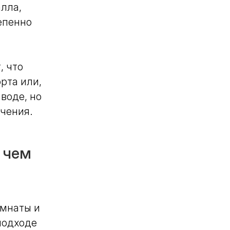
лла,
епенно
, что
рта или,
воде, но
ичения.
 чем
омнаты и
подходе