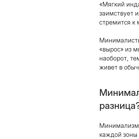
«Мягкий инда
Толщина керамогранита:
полный гид по выбору для
заимствует и
разных задач
стремится к 
Минималистик
«вырос» из м
наоборот, те
живет в обыч
Минимал
разница
Минимализм 
каждой зоны 