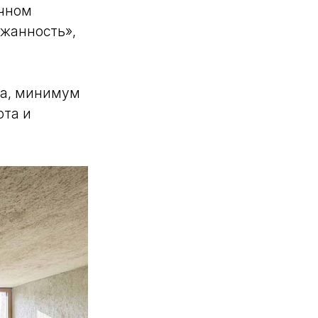
ичном
жанность»,
ма, минимум
ота и