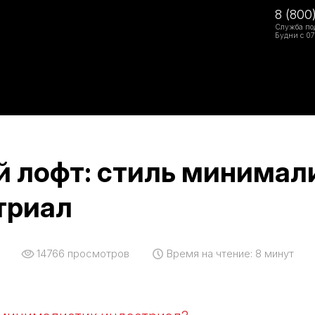
8 (800
Служба по
Будни с 07
й лофт: стиль минимал
триал
14766
просмотров
Время на чтение:
8 минут