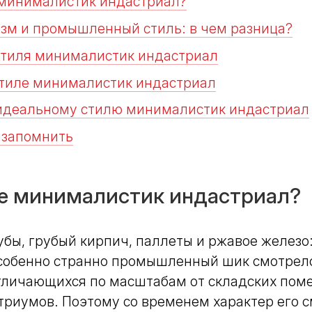
 минималистик индастриал?
м и промышленный стиль: в чем разница?
тиля минималистик индастриал
стиле минималистик индастриал
 идеальному стилю минималистик индастриал
 запомнить
ое минималистик индастриал?
бы, грубый кирпич, паллеты и ржавое железо:
Особенно странно промышленный шик смотрел
отличающихся по масштабам от складских пом
триумов. Поэтому со временем характер его с