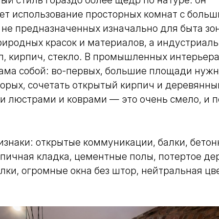
й стиль гораздо более щедр по натуре: он
ет использование просторных комнат с больш
не предназначенных изначально для быта зон
риродных красок и материалов, а индустриал
л, кирпич, стекло. В промышленных интерьера
ама собой: во-первых, большие площади нужн
торых, сочетать открытый кирпич и деревянны
и люстрами и коврами — это очень смело, и 
знаки: открытые коммуникации, балки, бетон
пичная кладка, цементные полы, потертое де
лки, огромные окна без штор, нейтральная цв