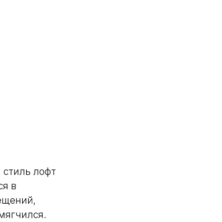
 стиль лофт
ся в
ещений,
мягчился.