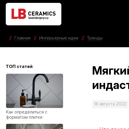
Твой уютный уголок: как
сделать квартиру местом
силы с коллекциями LB
Ceramics
Главная
Интерьерные идеи
Тренды
Как определиться с
ТОП статей
Мягки
форматом плитки
индас
16 августа 2022
Керамическая плитка или
керамогранит – все за и
против