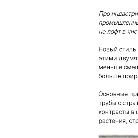
Про индастри
промышленны
не лофт в чи
Новый стиль
этими двумя
меньше смеш
больше прир
Основные при
трубы с стра
контрасты в 
растения, ст