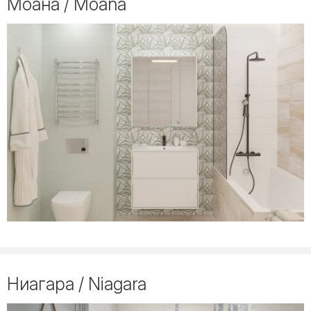
Моана / Moana
Ниагара / Niagara